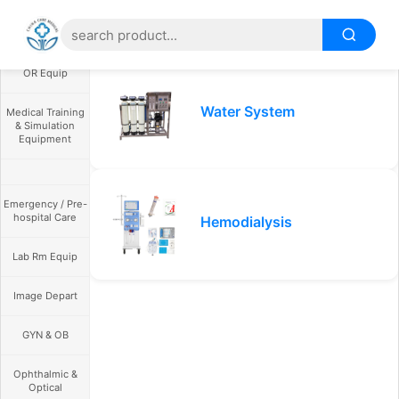
OR Equip
Water System
Medical Training
& Simulation
Equipment
Emergency / Pre-
hospital Care
Hemodialysis
Lab Rm Equip
Image Depart
GYN & OB
Ophthalmic &
Optical